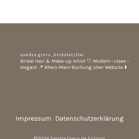
sandra.greco_bridalstylist
Bridal Hair & Make-up Artist 🤍
Modern • clean •
elegant
📍 Rhein-Main
Buchung über Website ⬇️
Impressum
Datenschutzerklärung
©2024 Sandra Greco de Filippis